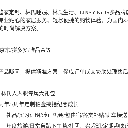
整家定制、林氏睡眠、林氏生活、
LINSY KiDS多
业贴心的家居服务、轻松便捷的购物体验，为国内32省
的时尚解决方案。
/京东/拼多多/唯品会等
产品疑问，提供精准方案，促成订单成交协助处理售
—林氏人入职专属大礼包
周年/5周年定制铂金戒指纪念成长
日礼品/实习证明/转正机会/包住宿/各类补贴/班车接送
—年度旅游/日常轰趴下午茶/社团、兴趣班/定期趣味